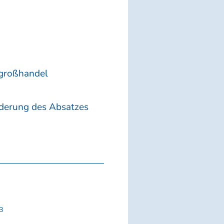
-großhandel
rderung des Absatzes
B