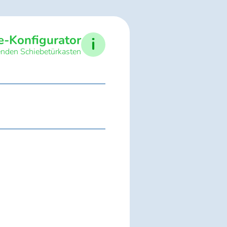
e-Konfigurator
i
senden Schiebetürkasten